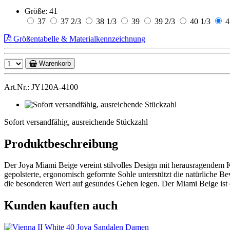
Größe:
41
37
37 2/3
38 1/3
39
39 2/3
40 1/3
4
Größentabelle & Materialkennzeichnung
Warenkorb
Art.Nr.: JY120A-4100
Sofort
versandfähig,
Sofort versandfähig, ausreichende Stückzahl
ausreichende
Stückzahl
Produktbeschreibung
Der Joya Miami Beige vereint stilvolles Design mit herausragendem Ko
gepolsterte, ergonomisch geformte Sohle unterstützt die natürliche 
die besonderen Wert auf gesundes Gehen legen. Der Miami Beige ist di
Kunden kauften auch