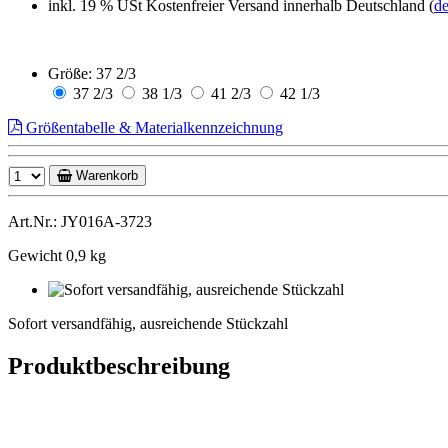
inkl. 19 % USt
Kostenfreier Versand innerhalb Deutschland (
de
Größe:
37 2/3
37 2/3
38 1/3
41 2/3
42 1/3
Größentabelle & Materialkennzeichnung
Warenkorb
Art.Nr.: JY016A-3723
Gewicht 0,9 kg
Sofort
versandfähig,
Sofort versandfähig, ausreichende Stückzahl
ausreichende
Stückzahl
Produktbeschreibung