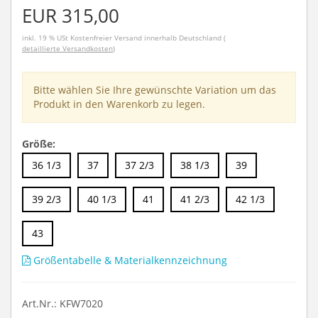
EUR 315,00
inkl. 19 % USt
Kostenfreier Versand innerhalb Deutschland (
detaillierte Versandkosten
)
Bitte wählen Sie Ihre gewünschte Variation um das
Produkt in den Warenkorb zu legen.
Größe:
36 1/3
37
37 2/3
38 1/3
39
39 2/3
40 1/3
41
41 2/3
42 1/3
43
Größentabelle & Materialkennzeichnung
Art.Nr.: KFW7020