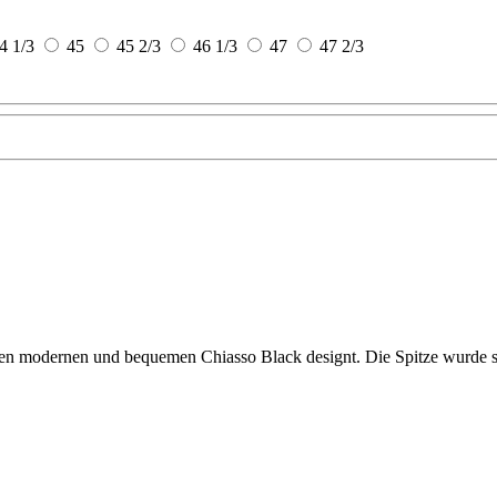
4 1/3
45
45 2/3
46 1/3
47
47 2/3
 den modernen und bequemen Chiasso Black designt. Die Spitze wurde 