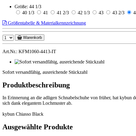
Größe:
44 1/3
40 1/3
41
41 2/3
42 1/3
43
43 2/3
4
Größentabelle & Materialkennzeichnung
Warenkorb
Art.Nr.: KFM1060-4413-IT
Sofort
versandfähig,
Sofort versandfähig, ausreichende Stückzahl
ausreichende
Stückzahl
Produktbeschreibung
In Erinnerung an die adligen Schnabelschuhe von früher, hat kybun
sich dank elegantem Lochmuster ab.
kybun Chiasso Black
Ausgewählte Produkte