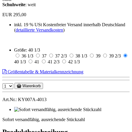
Schuhweite
: weit
EUR 295,00
inkl. 19 % USt
Kostenfreier Versand innerhalb Deutschland
(
detaillierte Versandkosten
)
Größe:
40 1/3
36 1/3
37
37 2/3
38 1/3
39
39 2/3
40 1/3
41
41 2/3
42 1/3
Größentabelle & Materialkennzeichnung
Warenkorb
Art.Nr.: KY007A-4013
Sofort
versandfähig,
Sofort versandfähig, ausreichende Stückzahl
ausreichende
Stückzahl
Produktbeschreibung