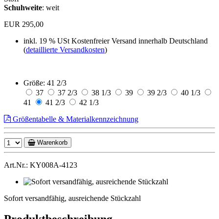
Schuhweite
: weit
EUR 295,00
inkl. 19 % USt
Kostenfreier Versand innerhalb Deutschland
(
detaillierte Versandkosten
)
Größe:
41 2/3
37
37 2/3
38 1/3
39
39 2/3
40 1/3
41
41 2/3
42 1/3
Größentabelle & Materialkennzeichnung
Warenkorb
Art.Nr.: KY008A-4123
Sofort
versandfähig,
Sofort versandfähig, ausreichende Stückzahl
ausreichende
Stückzahl
Produktbeschreibung