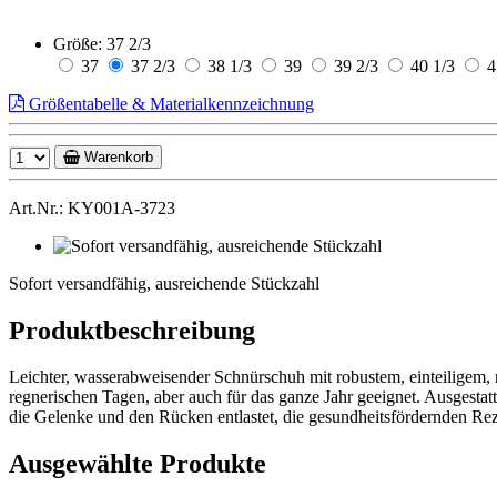
Größe:
37 2/3
37
37 2/3
38 1/3
39
39 2/3
40 1/3
4
Größentabelle & Materialkennzeichnung
Warenkorb
Art.Nr.: KY001A-3723
Sofort
versandfähig,
Sofort versandfähig, ausreichende Stückzahl
ausreichende
Stückzahl
Produktbeschreibung
Leichter, wasserabweisender Schnürschuh mit robustem, einteiligem, n
regnerischen Tagen, aber auch für das ganze Jahr geeignet. Ausgestatt
die Gelenke und den Rücken entlastet, die gesundheitsfördernden Reze
Ausgewählte Produkte