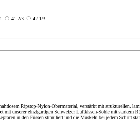
1
41 2/3
42 1/3
ahtlosem Ripstop-Nylon-Obermaterial, verstärkt mit strukturellen, lam
et mit unserer einzigartigen Schweizer Luftkissen-Sohle mit starkem Rü
ptoren in den Füssen stimuliert und die Muskeln bei jedem Schritt stär