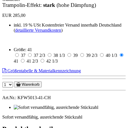
Trampolin-Effekt:
stark
(hohe Dämpfung)
EUR 285,00
inkl. 19 % USt
Kostenfreier Versand innerhalb Deutschland
(
detaillierte Versandkosten
)
Größe:
41
37
37 2/3
38 1/3
39
39 2/3
40 1/3
41
41 2/3
42 1/3
Größentabelle & Materialkennzeichnung
Warenkorb
Art.Nr.: KFW5013-41-CH
Sofort
versandfähig,
Sofort versandfähig, ausreichende Stückzahl
ausreichende
Stückzahl