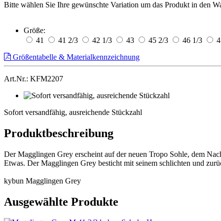
Bitte wählen Sie Ihre gewünschte Variation um das Produkt in den W
Größe:
41
41 2/3
42 1/3
43
45 2/3
46 1/3
4
Größentabelle & Materialkennzeichnung
Art.Nr.: KFM2207
Sofort
versandfähig,
Sofort versandfähig, ausreichende Stückzahl
ausreichende
Stückzahl
Produktbeschreibung
Der Magglingen Grey erscheint auf der neuen Tropo Sohle, dem Nachfol
Etwas. Der Magglingen Grey besticht mit seinem schlichten und zur
kybun Magglingen Grey
Ausgewählte Produkte