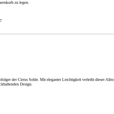
arenkorb zu legen.
7
ger der Cirrus Sohle. Mit eleganter Leichtigkeit verleiht dieser Allrou
ückhaltenden Design.