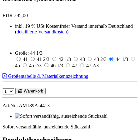
EUR 295,00
inkl. 19 % USt
Kostenfreier Versand innerhalb Deutschland
(
detaillierte Versandkosten
)
Größe:
44 1/3
41
41 2/3
42 1/3
43
43 2/3
44 1/3
45
45 2/3
46 1/3
47
47 2/3
Größentabelle & Materialkennzeichnung
Warenkorb
Art.Nr.: AM189A-4413
Sofort
versandfähig,
Sofort versandfähig, ausreichende Stückzahl
ausreichende
Stückzahl
Produktbeschreibung