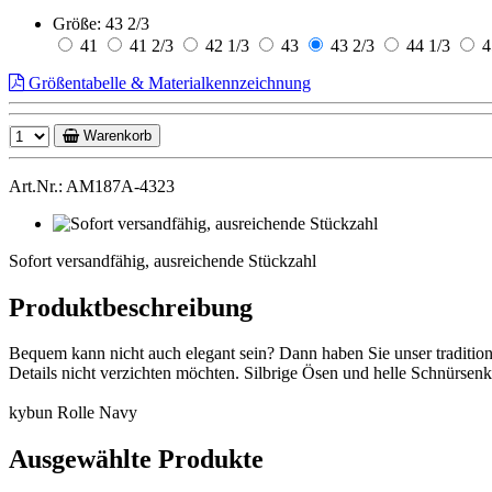
Größe:
43 2/3
41
41 2/3
42 1/3
43
43 2/3
44 1/3
4
Größentabelle & Materialkennzeichnung
Warenkorb
Art.Nr.: AM187A-4323
Sofort
versandfähig,
Sofort versandfähig, ausreichende Stückzahl
ausreichende
Stückzahl
Produktbeschreibung
Bequem kann nicht auch elegant sein? Dann haben Sie unser traditione
Details nicht verzichten möchten. Silbrige Ösen und helle Schnürsenk
kybun Rolle Navy
Ausgewählte Produkte