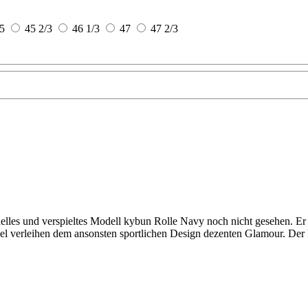
5
45 2/3
46 1/3
47
47 2/3
lles und verspieltes Modell kybun Rolle Navy noch nicht gesehen. Er e
el verleihen dem ansonsten sportlichen Design dezenten Glamour. Der Ro