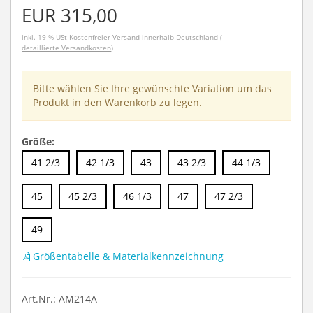
EUR 315,00
inkl. 19 % USt
Kostenfreier Versand innerhalb Deutschland (
detaillierte Versandkosten
)
Bitte wählen Sie Ihre gewünschte Variation um das
Produkt in den Warenkorb zu legen.
Größe:
41 2/3
42 1/3
43
43 2/3
44 1/3
45
45 2/3
46 1/3
47
47 2/3
49
Größentabelle & Materialkennzeichnung
Art.Nr.: AM214A