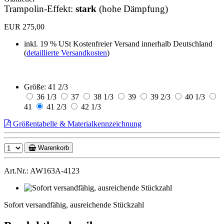
Trampolin-Effekt:
stark
(hohe Dämpfung)
EUR 275,00
inkl. 19 % USt
Kostenfreier Versand innerhalb Deutschland
(
detaillierte Versandkosten
)
Größe:
41 2/3
36 1/3
37
38 1/3
39
39 2/3
40 1/3
41
41 2/3
42 1/3
Größentabelle & Materialkennzeichnung
Warenkorb
Art.Nr.: AW163A-4123
Sofort
versandfähig,
Sofort versandfähig, ausreichende Stückzahl
ausreichende
Stückzahl