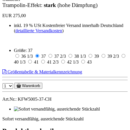
Trampolin-Effekt:
stark
(hohe Dämpfung)
EUR 275,00
inkl. 19 % USt
Kostenfreier Versand innerhalb Deutschland
(
detaillierte Versandkosten
)
Größe:
37
36 1/3
37
37 2/3
38 1/3
39
39 2/3
40 1/3
41
41 2/3
42 1/3
43
Größentabelle & Materialkennzeichnung
Warenkorb
Art.Nr.: KFW5005-37-CH
Sofort
versandfähig,
Sofort versandfähig, ausreichende Stückzahl
ausreichende
Stückzahl