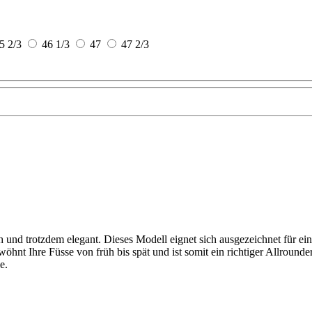
5 2/3
46 1/3
47
47 2/3
h und trotzdem elegant. Dieses Modell eignet sich ausgezeichnet für e
 Ihre Füsse von früh bis spät und ist somit ein richtiger Allrounder,
e.