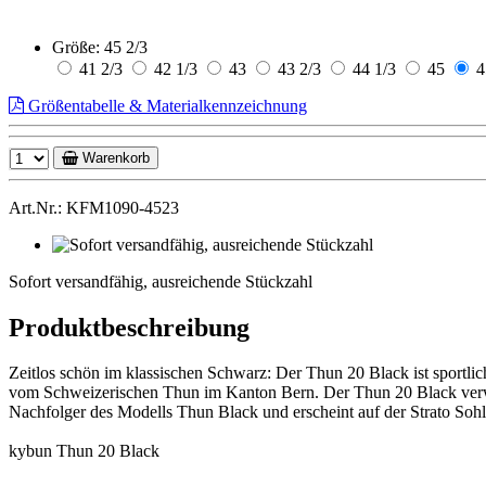
Größe:
45 2/3
41 2/3
42 1/3
43
43 2/3
44 1/3
45
4
Größentabelle & Materialkennzeichnung
Warenkorb
Art.Nr.: KFM1090-4523
Sofort
versandfähig,
Sofort versandfähig, ausreichende Stückzahl
ausreichende
Stückzahl
Produktbeschreibung
Zeitlos schön im klassischen Schwarz: Der Thun 20 Black ist sportlic
vom Schweizerischen Thun im Kanton Bern. Der Thun 20 Black verwöhnt
Nachfolger des Modells Thun Black und erscheint auf der Strato Sohl
kybun Thun 20 Black