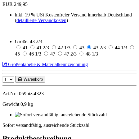
EUR 249,95
inkl. 19 % USt
Kostenfreier Versand innerhalb Deutschland
(
detaillierte Versandkosten
)
Größe:
43 2/3
41
41 2/3
42 1/3
43
43 2/3
44 1/3
45
46 1/3
47
47 2/3
48 1/3
Größentabelle & Materialkennzeichnung
Warenkorb
Art.Nr.: 059biz-4323
Gewicht 0,9 kg
Sofort
versandfähig,
Sofort versandfähig, ausreichende Stückzahl
ausreichende
Stückzahl
Produktbeschreibung