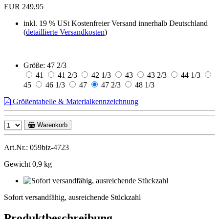
EUR 249,95
inkl. 19 % USt
Kostenfreier Versand innerhalb Deutschland
(
detaillierte Versandkosten
)
Größe:
47 2/3
41
41 2/3
42 1/3
43
43 2/3
44 1/3
45
46 1/3
47
47 2/3
48 1/3
Größentabelle & Materialkennzeichnung
Warenkorb
Art.Nr.: 059biz-4723
Gewicht 0,9 kg
Sofort
versandfähig,
Sofort versandfähig, ausreichende Stückzahl
ausreichende
Stückzahl
Produktbeschreibung