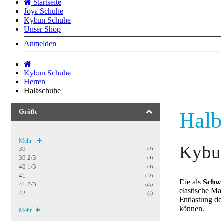
Startseite
Joya Schuhe
Kybun Schuhe
Unser Shop
Anmelden
Startseite
Kybun Schuhe
Herren
Halbschuhe
Größe
Halb
Mehr
Kybu
39
(3)
39 2/3
(4)
40 1/3
(4)
41
(22)
Die als
Schwe
41 2/3
(25)
elastische Ma
42
(1)
Entlastung d
können.
Mehr