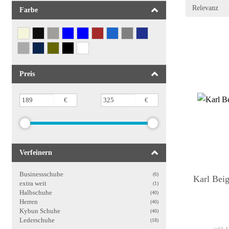
Farbe
Preis
€
€
Verfeinern
Businessschuhe
(6)
Karl Bei
extra weit
(1)
Halbschuhe
(40)
Herren
(40)
Kybun Schuhe
(40)
Lederschuhe
(18)