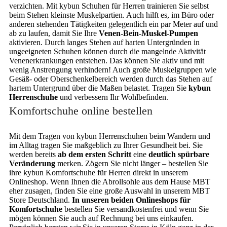
verzichten. Mit kybun Schuhen für Herren trainieren Sie selbst
beim Stehen kleinste Muskelpartien. Auch hilft es, im Büro oder
anderen stehenden Tätigkeiten gelegentlich ein par Meter auf und
ab zu laufen, damit Sie Ihre
Venen-Bein-Muskel-Pumpen
aktivieren. Durch langes Stehen auf harten Untergründen in
ungeeigneten Schuhen können durch die mangelnde Aktivität
Venenerkrankungen entstehen. Das können Sie aktiv und mit
wenig Anstrengung verhindern! Auch große Muskelgruppen wie
Gesäß- oder Oberschenkelbereich werden durch das Stehen auf
hartem Untergrund über die Maßen belastet. Tragen Sie
kybun
Herrenschuhe
und verbessern Ihr Wohlbefinden.
Komfortschuhe online bestellen
Mit dem Tragen von kybun Herrenschuhen beim Wandern und
im Alltag tragen Sie maßgeblich zu Ihrer Gesundheit bei. Sie
werden bereits
ab dem ersten Schritt
eine
deutlich spürbare
Veränderung
merken. Zögern Sie nicht länger – bestellen Sie
ihre kybun Komfortschuhe für Herren direkt in unserem
Onlineshop. Wenn Ihnen die Abrollsohle aus dem Hause MBT
eher zusagen, finden Sie eine große Auswahl in unserem MBT
Store Deutschland.
In unseren beiden Onlineshops für
Komfortschuhe
bestellen Sie versandkostenfrei und wenn Sie
mögen können Sie auch auf Rechnung bei uns einkaufen.