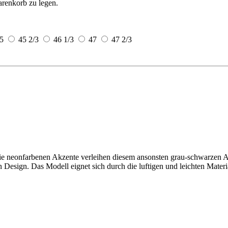
arenkorb zu legen.
5
45 2/3
46 1/3
47
47 2/3
ie neonfarbenen Akzente verleihen diesem ansonsten grau-schwarzen Al
 Design. Das Modell eignet sich durch die luftigen und leichten Mater