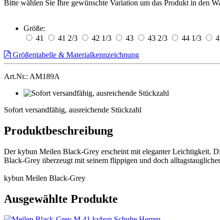
Bitte wählen Sie Ihre gewünschte Variation um das Produkt in den W
Größe:
41
41 2/3
42 1/3
43
43 2/3
44 1/3
4
Größentabelle & Materialkennzeichnung
Art.Nr.: AM189A
Sofort
versandfähig,
Sofort versandfähig, ausreichende Stückzahl
ausreichende
Stückzahl
Produktbeschreibung
Der kybun Meilen Black-Grey erscheint mit eleganter Leichtigkeit. D
Black-Grey überzeugt mit seinem flippigen und doch alltagstauglichen
kybun Meilen Black-Grey
Ausgewählte Produkte