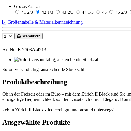
Größe:
42 1/3
41 2/3
42 1/3
43 2/3
44 1/3
45
45 2/3
Größentabelle & Materialkennzeichnung
Warenkorb
Art.Nr.: KY503A-4213
Sofort
versandfähig,
Sofort versandfähig, ausreichende Stückzahl
ausreichende
Stückzahl
Produktbeschreibung
Ob in der Freizeit oder im Büro – mit dem Zürich II Black sind Sie im
einzigartige Bequemlichkeit, sondern zusätzlich durch Eleganz, Komfo
kybun Zürich II Black - Jederzeit gut und gesund unterwegs!
Ausgewählte Produkte